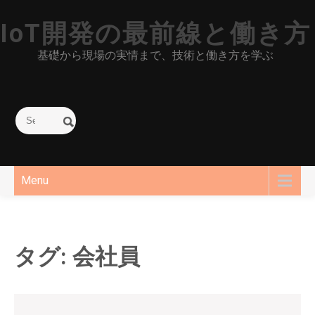
Skip
IoT開発の最前線と働き方
to
content
基礎から現場の実情まで、技術と働き方を学ぶ
Menu
タグ:
会社員