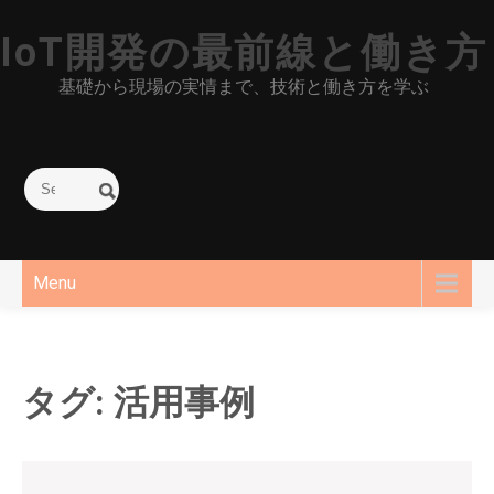
Skip
IoT開発の最前線と働き方
to
content
基礎から現場の実情まで、技術と働き方を学ぶ
Menu
タグ:
活用事例