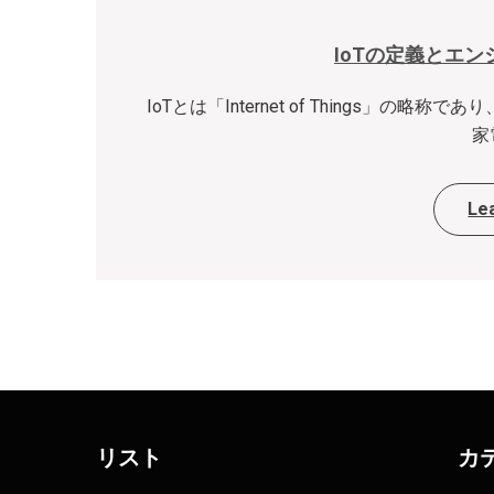
IoTの定義とエ
IoTとは「Internet of Things」
家
Le
リスト
カ