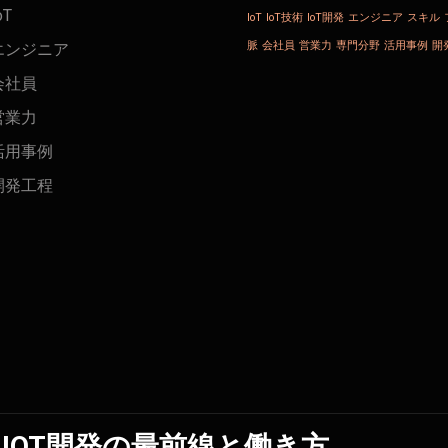
oT
IoT
IoT技術
IoT開発
エンジニア
スキル
脈
会社員
営業力
専門分野
活用事例
開
エンジニア
会社員
営業力
活用事例
開発工程
IOT開発の最前線と働き方