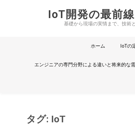
Skip
IoT開発の最前
to
content
基礎から現場の実情まで、技術
ホーム
IoT
エンジニアの専門分野による違いと将来的な
タグ:
IoT