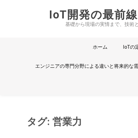
Skip
IoT開発の最前
to
content
基礎から現場の実情まで、技術
ホーム
IoT
エンジニアの専門分野による違いと将来的な
タグ:
営業力