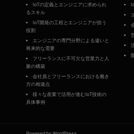
IoTの定義とエンジニアに求められ
I
るスキル
IoT開発の工程とエンジニアが担う
役割
エンジニアの専門分野による違いと
将来的な需要
フリーランスに不可欠な営業力と人
脈の構築
会社員とフリーランスにおける働き
方の相違点
様々な産業で活用が進むIoT技術の
具体事例
Powered by WordPress