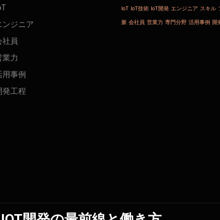
oT
IoT
IoT技術
IoT開発
エンジニア
スキル
脈
会社員
営業力
専門分野
活用事例
開
エンジニア
会社員
営業力
活用事例
開発工程
IOT開発の最前線と働き方